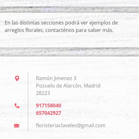
En las distintas secciones podrá ver ejemplos de
arreglos florales, contacténos para saber más.
Ramón Jimenez 3
Pozuelo de Alarcón, Madrid
28223
917158040
657042927
floriste
riaclave
les@gmai
l.com