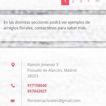
1
2
3
>
>>
En las distintas secciones podrá ver ejemplos de
arreglos florales, contacténos para saber más.
Ramón Jimenez 3
Pozuelo de Alarcón, Madrid
28223
917158040
657042927
floriste
riaclave
les@gmai
l.com